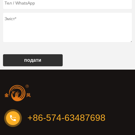
подати
+86-574-63487698